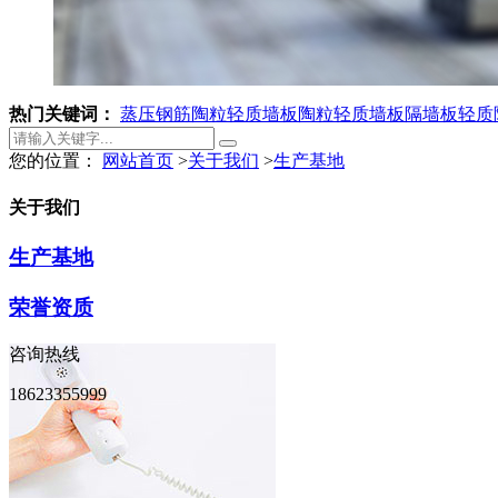
热门关键词：
蒸压钢筋陶粒轻质墙板
陶粒轻质墙板
隔墙板
轻质
您的位置：
网站首页
>
关于我们
>
生产基地
关于我们
生产基地
荣誉资质
咨询热线
18623355999