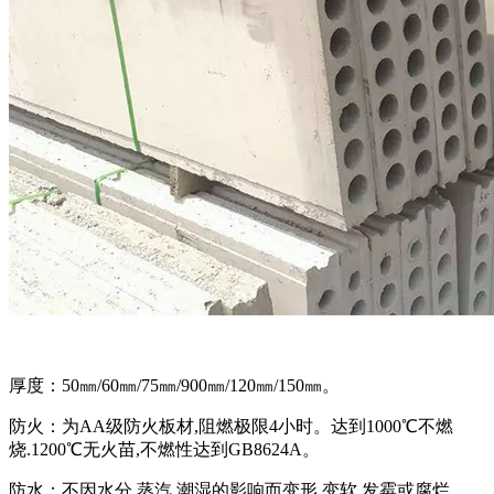
厚度：50㎜/60㎜/75㎜/900㎜/120㎜/150㎜。
防火：为AA级防火板材,阻燃极限4小时。达到1000℃不燃
烧.1200℃无火苗,不燃性达到GB8624A。
防水：不因水分,蒸汽,潮湿的影响而变形,变软,发霉或腐烂。