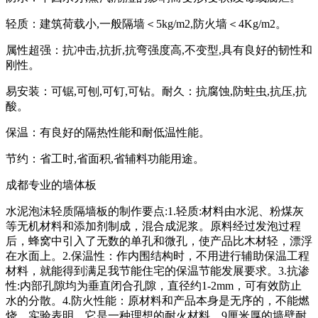
轻质：建筑荷载小,一般隔墙＜5kg/m2,防火墙＜4Kg/m2。
属性超强：抗冲击,抗折,抗弯强度高,不变型,具有良好的韧性和
刚性。
易安装：可锯,可刨,可钉,可钻。耐久：抗腐蚀,防蛀虫,抗压,抗
酸。
保温：有良好的隔热性能和耐低温性能。
节约：省工时,省面积,省辅料功能用途。
成都专业的墙体板
水泥泡沫轻质隔墙板的制作要点:1.轻质:材料由水泥、粉煤灰
等无机材料和添加剂制成，混合成泥浆。原料经过发泡过程
后，蜂窝中引入了无数的单孔和微孔，使产品比木材轻，漂浮
在水面上。2.保温性：作内围结构时，不用进行辅助保温工程
材料，就能得到满足我节能住宅的保温节能发展要求。3.抗渗
性:内部孔隙均为垂直闭合孔隙，直径约1-2mm，可有效防止
水的分散。4.防火性能：原材料和产品本身是无序的，不能燃
烧。实验表明，它是一种理想的耐火材料，9厘米厚的墙壁耐