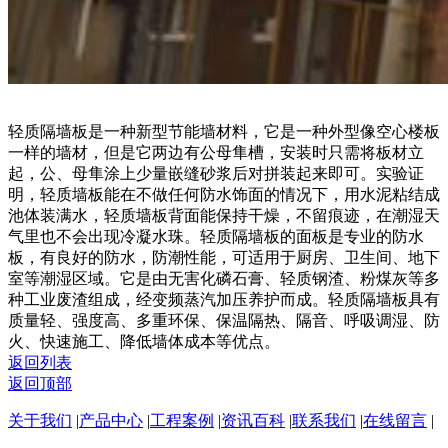
轻质隔墙板是一种新型节能墙材料，它是一种外型像空心楼板
一样的墙材，但是它两边有公母隼槽，安装时只需将板材立
起，公、母隼涂上少量嵌缝砂浆后对拼装起来即可。实验证
明，轻质墙板能在不做任何防水饰面的情况下，用水泥粘结成
池体装满水，轻质墙板背面能保持干燥，不留痕迹，在潮湿天
气里也不会出现冷凝水珠。轻质隔墙板的面板是专业的防水
板，有良好的防水，防潮性能，可适用于厨房、卫生间、地下
室等潮湿区域。它是由无害化磷石膏、轻质钢渣、粉煤灰等多
种工业废渣组成，经变频蒸汽加压养护而成。轻质隔墙板具有
质量轻、强度高、多重环保、保温隔热、隔音、呼吸调湿、防
火、快速施工、降低墙体成本等优点。
返回列表
返回顶部
关于我们
|
产品中心
|
工程案例
|
资讯百科
|
联系我们
|
在线留言
|