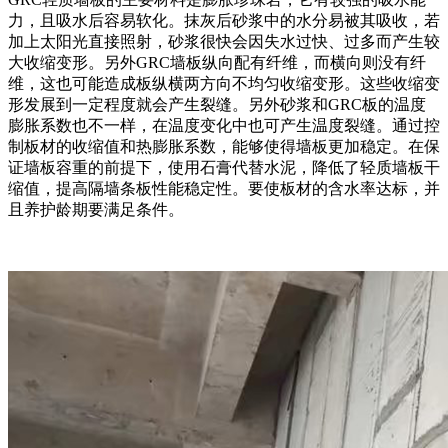
力，且吸水后容易软化。抹灰后砂浆中的水分易被其吸收，若
加上太阳光直接照射，砂浆很快会因失水过快、过多而产生较
大收缩变形。另外GRC墙板纵向配有纤维，而横向则没有纤
维，这也可能造成板纵横两方向不均匀收缩变形。这些收缩变
形发展到一定程度就会产生裂缝。另外砂浆和GRC板的温度
膨胀系数也不一样，在温度变化中也可产生温度裂缝。通过控
制板材的收缩值和热膨胀系数，能够使得墙板更加稳定。在保
证墙板容重的前提下，使用石膏代替水泥，降低了轻质墙板干
缩值，提高隔墙条板性能稳定性。要使板材的含水率达标，并
且养护龄期要满足条件。