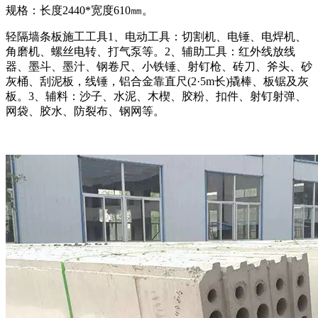
规格：长度2440*宽度610㎜。
轻隔墙条板施工工具1、电动工具：切割机、电锤、电焊机、
角磨机、螺丝电转、打气泵等。2、辅助工具：红外线放线
器、墨斗、墨汁、钢卷尺、小铁锤、射钉枪、砖刀、斧头、砂
灰桶、刮泥板，线锤，铝合金靠直尺(2·5m长)撬棒、板锯及灰
板。3、辅料：沙子、水泥、木楔、胶粉、扣件、射钉射弹、
网袋、胶水、防裂布、钢网等。