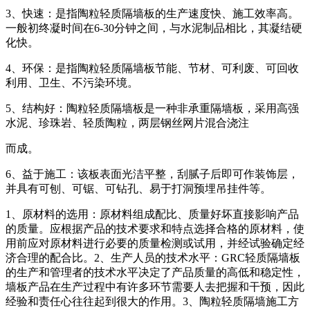
3、快速：是指陶粒轻质隔墙板的生产速度快、施工效率高。
一般初终凝时间在6-30分钟之间，与水泥制品相比，其凝结硬
化快。
4、环保：是指陶粒轻质隔墙板节能、节材、可利废、可回收
利用、卫生、不污染环境。
5、结构好：陶粒轻质隔墙板是一种非承重隔墙板，采用高强
水泥、珍珠岩、轻质陶粒，两层钢丝网片混合浇注
而成。
6、益于施工：该板表面光洁平整，刮腻子后即可作装饰层，
并具有可刨、可锯、可钻孔、易于打洞预埋吊挂件等。
1、原材料的选用：原材料组成配比、质量好坏直接影响产品
的质量。应根据产品的技术要求和特点选择合格的原材料，使
用前应对原材料进行必要的质量检测或试用，并经试验确定经
济合理的配合比。2、生产人员的技术水平：GRC轻质隔墙板
的生产和管理者的技术水平决定了产品质量的高低和稳定性，
墙板产品在生产过程中有许多环节需要人去把握和干预，因此
经验和责任心往往起到很大的作用。3、陶粒轻质隔墙施工方