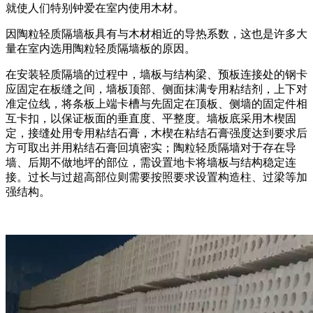
就使人们特别钟爱在室内使用木材。
因陶粒轻质隔墙板具有与木材相近的导热系数，这也是许多大
量在室内选用陶粒轻质隔墙板的原因。
在安装轻质隔墙的过程中，墙板与结构梁、预板连接处的钢卡
应固定在板缝之间，墙板顶部、侧面抹满专用粘结剂，上下对
准定位线，将条板上端卡槽与先固定在顶板、侧墙的固定件相
互卡扣，以保证板面的垂直度、平整度。墙板底采用木楔固
定，接缝处用专用粘结石膏，木楔在粘结石膏强度达到要求后
方可取出并用粘结石膏回填密实；陶粒轻质隔墙对于存在导
墙、后期不做地坪的部位，需设置地卡将墙板与结构稳定连
接。过长与过超高部位则需要按照要求设置构造柱、过梁等加
强结构。