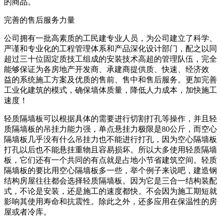
的商品。
完善的售后服务力量
公司拥有一批高素质的工民建专业人员，为公司建立了科学、
严谨和专业化的工程管理体系和产品深化设计部门，配之以同
超过三十位固定质技工组成的安装技术高超的管理队伍，完全
能够保证为各房地产开发商、承建商提供质、快速、经济效
益的系统施工方案及优质的售前、售中和售后服务。更加完善
工业化建筑的模式，确保墙体质量，降低人力成本，加快施工
速度！
轻质隔墙板可以根据具体的需要进行切割打孔等操作，并且轻
质隔墙板的吊挂力能力强，单点悬挂力极限是80公斤，而空心
隔墙板几乎没有什么吊挂力也不能进行打孔，因为空心隔墙板
打孔以后也不能悬挂重物且容易损坏。所以大多使用轻质隔墙
板，它们还有一个共同的有点就是占地小节省建筑空间。轻质
隔墙板的要比用空心隔墙板多一些，举个例子来说吧，建造钢
结构房屋往往都会选择轻质隔墙板。因为它是三合一结构装配
式，不论是安装，还是施工的速度都快。不会因为施工期短就
影响其使用寿命和抗震性。除此之外，还多应用在保温性的房
屋或者冷库。