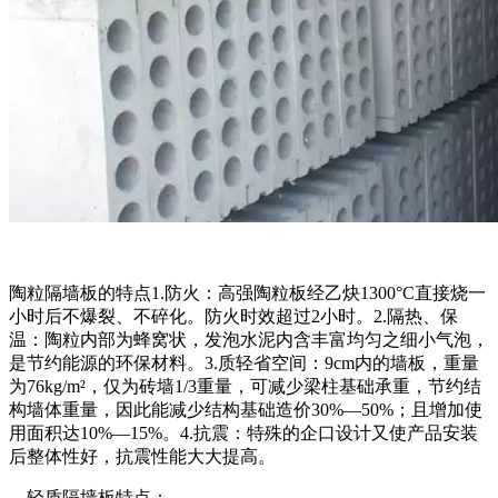
陶粒隔墙板的特点1.防火：高强陶粒板经乙炔1300°C直接烧一
小时后不爆裂、不碎化。防火时效超过2小时。2.隔热、保
温：陶粒内部为蜂窝状，发泡水泥内含丰富均匀之细小气泡，
是节约能源的环保材料。3.质轻省空间：9cm内的墙板，重量
为76kg/m²，仅为砖墙1/3重量，可减少梁柱基础承重，节约结
构墙体重量，因此能减少结构基础造价30%—50%；且增加使
用面积达10%—15%。4.抗震：特殊的企口设计又使产品安装
后整体性好，抗震性能大大提高。
轻质隔墙板特点：