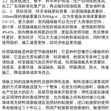
工厂流水线浇注、整平、科学养护而成，生产自动化程度高。
在工厂实现标准化量产后，再运输到现场组装，更加省时省
心。2、质轻高强、经济省钱更轻质量：轻质隔墙板质量轻，
100mm厚的墙板重量仅为96kg/㎡，仅为常规抹灰墙体重量的
1/3~1/5。更大面积：室内隔墙板可以充分扩大房屋的空间，
据计算，轻质隔墙板比传统砖墙抹灰的墙体，使用面积增加
4%-6%，室内整体布局更趋合理，更提高使用功能，而且整体
性更好。更加经济：可以大大减少结构和基础造价，同时增大
使用面积，施工速度更快，其经济收益更优越。
轻质隔墙板是种新型节能墙材料，它是种外型像空心楼板样的
墙材。它是由无害化磷石膏、轻质钢渣、粉煤灰等多种工业废
渣组成，经变频蒸汽加压养护而成。轻质隔墙板具有质量轻、
强度高、多重环保、保温隔热、隔音、呼吸调湿、防火、快速
施工、降低墙体成本等优点。
墙板之间的连接有刚性连接和弹性连接。刚性连接以灌浆或焊
接的方式将墙板连接为一个整体，在发生结构位移时，墙板内
会产生较大的应力，容易导致墙体开裂变形；弹性连接在接缝
处采用弹性密封膏或弹性垫，允许墙板之间有相对微小位移。
墙体填充材料填塞板缝应选用好的粘接胶，进口粘接胶的使用
寿命能保证三十年以上，而国产粘接胶就很难做到。板缝同时