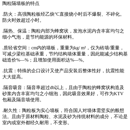
陶粒隔墙板的特点
.防火：高强陶粒板经乙炔°C直接烧小时后不爆裂、不碎化。
防火时效超过小时。
.隔热、保温：陶粒内部为蜂窝状，发泡水泥内含丰富均匀之
细小气泡，是节约能源的环保材料。
.质轻省空间：cm内的墙板，重量为kg/ m²，仅为砖墙/重量，
可减少梁柱基础承重，节约结构墙体重量，因此能减少结构基
础造价%—%；且增加使用面积达%—%。
.抗震：特殊的企口设计又使产品安装后整体性好，抗震性能
大大提高。
.隔音吸音：隔音率超过db以上，且由于陶粒的蜂窝状构造及
砂浆内含丰富均匀之小细泡，因此吸音效果好，可作为KTV
包厢及隔音墙使用。
.耐久性：陶粒板为实心墙板，符合国人对墙体需坚实的般想
法。且由于原材料陶粒、水泥及砂为传统材料的成分，不论是
室内或室外都经久耐用，不变形。