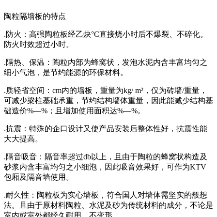
陶粒隔墙板的特点
.防火：高强陶粒板经乙炔°C直接烧小时后不爆裂、不碎化。
防火时效超过小时。
.隔热、保温：陶粒内部为蜂窝状，发泡水泥内含丰富均匀之
细小气泡，是节约能源的环保材料。
.质轻省空间：cm内的墙板，重量为kg/ m²，仅为砖墙/重量，
可减少梁柱基础承重，节约结构墙体重量，因此能减少结构基
础造价%—%；且增加使用面积达%—%。
.抗震：特殊的企口设计又使产品安装后整体性好，抗震性能
大大提高。
.隔音吸音：隔音率超过db以上，且由于陶粒的蜂窝状构造及
砂浆内含丰富均匀之小细泡，因此吸音效果好，可作为KTV
包厢及隔音墙使用。
.耐久性：陶粒板为实心墙板，符合国人对墙体需坚实的般想
法。且由于原材料陶粒、水泥及砂为传统材料的成分，不论是
室内或室外都经久耐用，不变形。