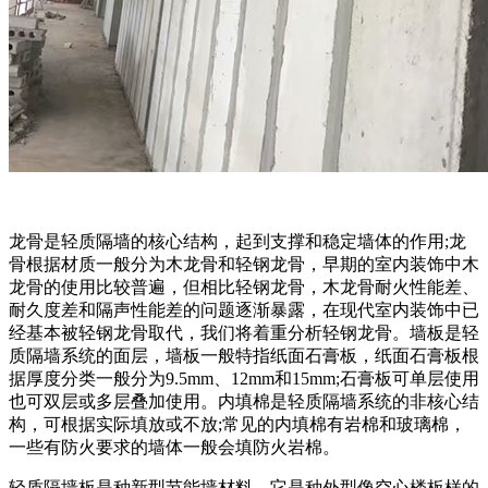
龙骨是轻质隔墙的核心结构，起到支撑和稳定墙体的作用;龙
骨根据材质一般分为木龙骨和轻钢龙骨，早期的室内装饰中木
龙骨的使用比较普遍，但相比轻钢龙骨，木龙骨耐火性能差、
耐久度差和隔声性能差的问题逐渐暴露，在现代室内装饰中已
经基本被轻钢龙骨取代，我们将着重分析轻钢龙骨。墙板是轻
质隔墙系统的面层，墙板一般特指纸面石膏板，纸面石膏板根
据厚度分类一般分为9.5mm、12mm和15mm;石膏板可单层使用
也可双层或多层叠加使用。内填棉是轻质隔墙系统的非核心结
构，可根据实际填放或不放;常见的内填棉有岩棉和玻璃棉，
一些有防火要求的墙体一般会填防火岩棉。
轻质隔墙板是种新型节能墙材料，它是种外型像空心楼板样的