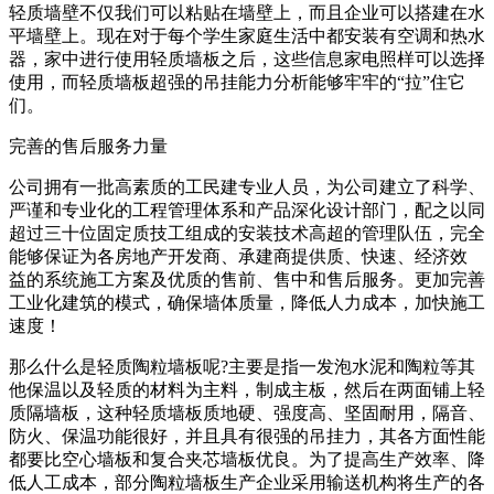
轻质墙壁不仅我们可以粘贴在墙壁上，而且企业可以搭建在水
平墙壁上。现在对于每个学生家庭生活中都安装有空调和热水
器，家中进行使用轻质墙板之后，这些信息家电照样可以选择
使用，而轻质墙板超强的吊挂能力分析能够牢牢的“拉”住它
们。
完善的售后服务力量
公司拥有一批高素质的工民建专业人员，为公司建立了科学、
严谨和专业化的工程管理体系和产品深化设计部门，配之以同
超过三十位固定质技工组成的安装技术高超的管理队伍，完全
能够保证为各房地产开发商、承建商提供质、快速、经济效
益的系统施工方案及优质的售前、售中和售后服务。更加完善
工业化建筑的模式，确保墙体质量，降低人力成本，加快施工
速度！
那么什么是轻质陶粒墙板呢?主要是指一发泡水泥和陶粒等其
他保温以及轻质的材料为主料，制成主板，然后在两面铺上轻
质隔墙板，这种轻质墙板质地硬、强度高、坚固耐用，隔音、
防火、保温功能很好，并且具有很强的吊挂力，其各方面性能
都要比空心墙板和复合夹芯墙板优良。为了提高生产效率、降
低人工成本，部分陶粒墙板生产企业采用输送机构将生产的各