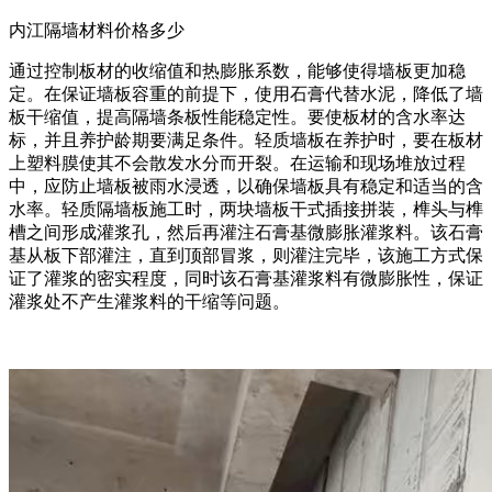
内江隔墙材料价格多少
通过控制板材的收缩值和热膨胀系数，能够使得墙板更加稳
定。在保证墙板容重的前提下，使用石膏代替水泥，降低了墙
板干缩值，提高隔墙条板性能稳定性。要使板材的含水率达
标，并且养护龄期要满足条件。轻质墙板在养护时，要在板材
上塑料膜使其不会散发水分而开裂。在运输和现场堆放过程
中，应防止墙板被雨水浸透，以确保墙板具有稳定和适当的含
水率。轻质隔墙板施工时，两块墙板干式插接拼装，榫头与榫
槽之间形成灌浆孔，然后再灌注石膏基微膨胀灌浆料。该石膏
基从板下部灌注，直到顶部冒浆，则灌注完毕，该施工方式保
证了灌浆的密实程度，同时该石膏基灌浆料有微膨胀性，保证
灌浆处不产生灌浆料的干缩等问题。