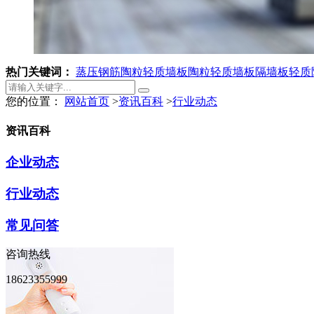
热门关键词：
蒸压钢筋陶粒轻质墙板
陶粒轻质墙板
隔墙板
轻质
您的位置：
网站首页
>
资讯百科
>
行业动态
资讯百科
企业动态
行业动态
常见问答
咨询热线
18623355999