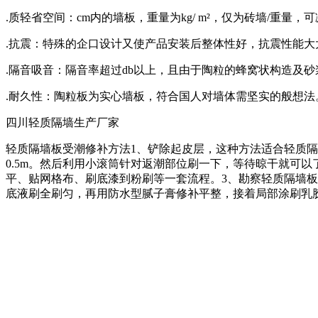
.质轻省空间：cm内的墙板，重量为kg/ m²，仅为砖墙/重
.抗震：特殊的企口设计又使产品安装后整体性好，抗震性能大
.隔音吸音：隔音率超过db以上，且由于陶粒的蜂窝状构造及
.耐久性：陶粒板为实心墙板，符合国人对墙体需坚实的般想
四川轻质隔墙生产厂家
轻质隔墙板受潮修补方法1、铲除起皮层，这种方法适合轻质
0.5m。然后利用小滚筒针对返潮部位刷一下，等待晾干就可
平、贴网格布、刷底漆到粉刷等一套流程。3、勘察轻质隔墙板
底液刷全刷匀，再用防水型腻子膏修补平整，接着局部涂刷乳