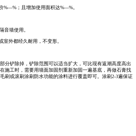
造价%—%；且增加使用面积达%—%。
及隔音墙使用。
或室外都经久耐用，不变形。
潮部分铲除掉，铲除范围可以适当扩大，可比现有返潮高度高出
。在施工时，需要用墙面加固剂重新加固一遍基底，再做石膏找
毛刷或滚刷涂刷防水功能的涂料进行覆盖即可。涂刷2-3遍保证