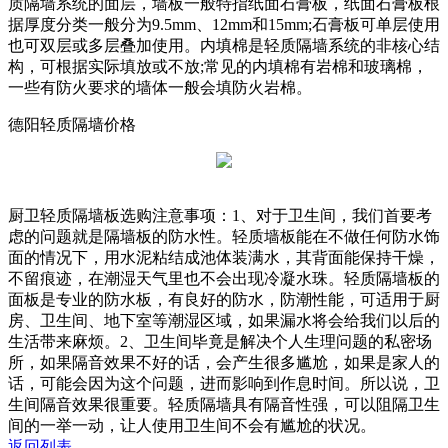
质隔墙系统的面层，墙板一般特指纸面石膏板，纸面石膏板根
据厚度分类一般分为9.5mm、12mm和15mm;石膏板可单层使用
也可双层或多层叠加使用。内填棉是轻质隔墙系统的非核心结
构，可根据实际填放或不放;常见的内填棉有岩棉和玻璃棉，
一些有防火要求的墙体一般会填防火岩棉。
德阳轻质隔墙价格
厨卫轻质隔墙板选购注意事项：1、对于卫生间，我们首要考
虑的问题就是隔墙板的防水性。轻质墙板能在不做任何防水饰
面的情况下，用水泥粘结成池体装满水，其背面能保持干燥，
不留痕迹，在潮湿天气里也不会出现冷凝水珠。轻质隔墙板的
面板是专业的防水板，有良好的防水，防潮性能，可适用于厨
房、卫生间、地下室等潮湿区域，如果漏水将会给我们以后的
生活带来麻烦。2、卫生间毕竟是解决个人生理问题的私密场
所，如果隔音效果不好的话，会产生很多尴尬，如果是家人的
话，可能会因为这个问题，进而影响到作息时间。所以说，卫
生间隔音效果很重要。轻质隔墙具有隔音性强，可以阻隔卫生
间的一举一动，让人使用卫生间不会有尴尬的状况。
返回列表