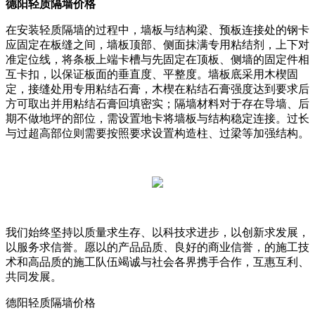
德阳轻质隔墙价格
在安装轻质隔墙的过程中，墙板与结构梁、预板连接处的钢卡
应固定在板缝之间，墙板顶部、侧面抹满专用粘结剂，上下对
准定位线，将条板上端卡槽与先固定在顶板、侧墙的固定件相
互卡扣，以保证板面的垂直度、平整度。墙板底采用木楔固
定，接缝处用专用粘结石膏，木楔在粘结石膏强度达到要求后
方可取出并用粘结石膏回填密实；隔墙材料对于存在导墙、后
期不做地坪的部位，需设置地卡将墙板与结构稳定连接。过长
与过超高部位则需要按照要求设置构造柱、过梁等加强结构。
我们始终坚持以质量求生存、以科技求进步，以创新求发展，
以服务求信誉。愿以的产品品质、良好的商业信誉，的施工技
术和高品质的施工队伍竭诚与社会各界携手合作，互惠互利、
共同发展。
德阳轻质隔墙价格