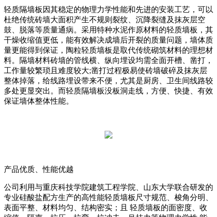
轻质隔墙板因其稳定的物理力学性能和先进的安装工艺，可以
杜绝传统砖墙大面积产生不规则裂纹、沉降裂缝及抹灰层空
鼓、脱落等质量通病。采用特种水泥作原材料的轻质墙板，其
干燥收缩值更低，能有效解决成墙后开裂的质量问题，墙体质
量更能得到保证，陶粒轻质墙板是取代传统砌筑材料的理想材
料。隔墙材料砖墙的管线横、纵向埋设均需全面开槽、凿打，
工作量较繁琐且难度较大;凿打过程极易使砖墙破碎及抹灰层
整体掉落，给线路埋设带来不便，尤其是厨房、卫生间线路较
多处更显突出。而轻质隔墙板没板洞走线，方便、快捷、有效
保证墙体整体性能。
产品优质、性能优越
公司利用与重庆科技学院建筑工程学院、山东大学联合研发的
专业硅酸盐配方生产的高性能轻质墙板尺寸规范、梭角分明、
表面平整、材料均匀、结构密实；且 轻质墙板的面密度、收