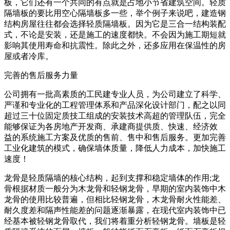
板，它们还有一个共同的有点就是占地小节省建筑空间。轻质
隔墙板的要比用空心隔墙板多一些，举个例子来说吧，建造钢
结构房屋往往都会选择轻质隔墙板。因为它是三合一结构装配
式，不论是安装，还是施工的速度都快。不会因为施工期短就
影响其使用寿命和抗震性。除此之外，还多应用在保温性的房
屋或者冷库。
完善的售后服务力量
公司拥有一批高素质的工民建专业人员，为公司建立了科学、
严谨和专业化的工程管理体系和产品深化设计部门，配之以同
超过三十位固定质技工组成的安装技术高超的管理队伍，完全
能够保证为各房地产开发商、承建商提供质、快速、经济效
益的系统施工方案及优质的售前、售中和售后服务。更加完善
工业化建筑的模式，确保墙体质量，降低人力成本，加快施工
速度！
龙骨是轻质隔墙的核心结构，起到支撑和稳定墙体的作用;龙
骨根据材质一般分为木龙骨和轻钢龙骨，早期的室内装饰中木
龙骨的使用比较普遍，但相比轻钢龙骨，木龙骨耐火性能差、
耐久度差和隔声性能差的问题逐渐暴露，在现代室内装饰中已
经基本被轻钢龙骨取代，我们将着重分析轻钢龙骨。墙板是轻