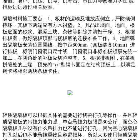
缩值、隔声、抗压、抗弯、抗冲击、吊挂力等物理力学性 能
指标远远超过相关标准。
隔墙材料施工要点：1、板材的运输及堆放应侧立，严防倾倒
摔坏，其板下两端应有方木衬垫。2、凡凸出墙面、地面、楼
板底面的砂浆、混凝土块、杂物等剔除并清扫干净。3、根据
排板图，做好隔板顶部与楼板底的连接准备工作。4、地面弹
出隔墙板安装位置墨线，按中距600mm（含板缝宽10mm）进
行排板，标明门窗洞口尺寸线，门窗洞口非标准板须事先统一
加工，在阴角处的补板应切割整齐。5、根据排板图，在条板
拼缝处的上端，预先将“∩”型钢卡固定在结构顶板上，以满足
钢卡将相邻两块条板卡住。
轻质隔墙板可以根据具体的需要进行切割打孔等操作，并且轻
质隔墙板的吊挂力能力强，单点悬挂力极限是80公斤，而空心
隔墙板几乎没有什么吊挂力也不能进行打孔，因为空心隔墙板
打孔以后也不能悬挂重物且容易损坏。所以大多使用轻质隔墙