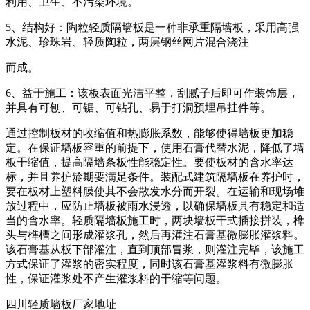
利用、卫生、不污染环境。
5、结构好：陶粒轻质隔墙板是一种非承重隔墙板，采用高强
水泥、珍珠岩、轻质陶粒，两层钢丝网片混合浇注
而成。
6、益于施工：该板表面光洁平整，刮腻子后即可作装饰层，
并具有可刨、可锯、可钻孔、易于打洞预埋吊挂件等。
通过控制板材的收缩值和热膨胀系数，能够使得墙板更加稳
定。在保证墙板容重的前提下，使用石膏代替水泥，降低了墙
板干缩值，提高隔墙条板性能稳定性。要使板材的含水率达
标，并且养护龄期要满足条件。装配式建筑隔墙板在养护时，
要在板材上塑料膜使其不会散发水分而开裂。在运输和现场堆
放过程中，应防止墙板被雨水浸透，以确保墙板具有稳定和适
当的含水率。轻质隔墙板施工时，两块墙板干式插接拼装，榫
头与榫槽之间形成灌浆孔，然后再灌注石膏基微膨胀灌浆料。
该石膏基从板下部灌注，直到顶部冒浆，则灌注完毕，该施工
方式保证了灌浆的密实程度，同时该石膏基灌浆料有微膨胀
性，保证灌浆处不产生灌浆料的干缩等问题。
四川轻质墙板厂家地址