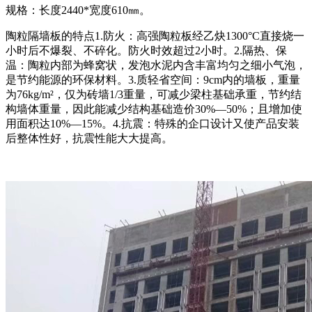
规格：长度2440*宽度610㎜。
陶粒隔墙板的特点1.防火：高强陶粒板经乙炔1300°C直接烧一
小时后不爆裂、不碎化。防火时效超过2小时。2.隔热、保
温：陶粒内部为蜂窝状，发泡水泥内含丰富均匀之细小气泡，
是节约能源的环保材料。3.质轻省空间：9cm内的墙板，重量
为76kg/m²，仅为砖墙1/3重量，可减少梁柱基础承重，节约结
构墙体重量，因此能减少结构基础造价30%—50%；且增加使
用面积达10%—15%。4.抗震：特殊的企口设计又使产品安装
后整体性好，抗震性能大大提高。