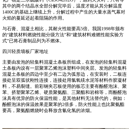
其中的两个结晶水全部分解完毕后，温度才能从其分解温度
1400C的基础上继续上升，分解过程中产生的大量水蒸气幕对
火焰的蔓延还起着阻隔的作用。
与石膏、混凝土相比，其耐火性能要高5倍。我国1998年颁布
的“建筑材料燃烧性能分级方法”和“建筑材料难燃性能实验方
式”已将石膏制品列为不燃体。
四川轻质墙板厂家地址
主要由发泡的轻集料混凝土条板所组成，在发泡的轻集料混凝
土条板内设有一层聚苯乙烯泡沫塑料中间夹层。发泡的轻集料
混凝土条板的四边中至少有二边为弧形边，在安装时，二板连
接处呈双弧状刚性连接，连接处用氯氧镁水泥等材料作胶凝材
料，不易裂缝。前彩钢夹芯板使用的板芯主要有酚醛泡沫、聚
苯、挤塑聚苯乙烯、硬质聚氨酯、三聚酯和岩棉等，而酚醛泡
沫具有优异的防火保温性能，是其他材料无法替代的，例如：
酚醛泡沫的保温效果是聚苯的2倍多，防火性能上也比聚氨酯
要高，聚氨酯燃烧时会释放含氰化氢的浓烟。