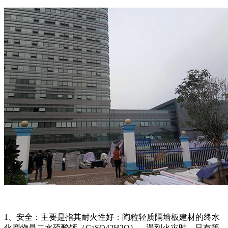
1、安全：主要是指其耐火性好：陶粒轻质隔墙板建材的终水
化产物是二水硫酸钙（CaSO42H2O），遇到火灾时，只有等