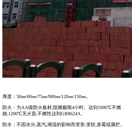
厚度：50㎜/60㎜/75㎜/900㎜/120㎜/150㎜。
防火：为AA级防火板材,阻燃极限4小时。达到1000℃不燃
烧.1200℃无火苗,不燃性达到GB8624A。
防水：不因水分,蒸汽,潮湿的影响而变形,变软,发霉或腐烂。