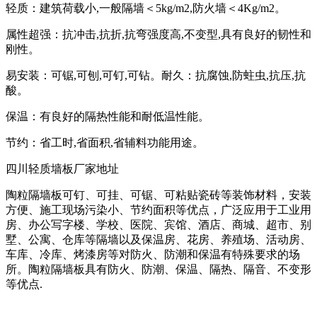
轻质：建筑荷载小,一般隔墙＜5kg/m2,防火墙＜4Kg/m2。
属性超强：抗冲击,抗折,抗弯强度高,不变型,具有良好的韧性和
刚性。
易安装：可锯,可刨,可钉,可钻。耐久：抗腐蚀,防蛀虫,抗压,抗
酸。
保温：有良好的隔热性能和耐低温性能。
节约：省工时,省面积,省辅料功能用途。
四川轻质墙板厂家地址
陶粒隔墙板可钉、可挂、可锯、可粘贴瓷砖等装饰材料，安装
方便、施工现场污染小、节约面积等优点，广泛应用于工业用
房、办公写字楼、学校、医院、宾馆、酒店、商城、超市、别
墅、公寓、仓库等隔墙以及保温房、花房、养殖场、活动房、
车库、冷库、烤漆房等对防火、防潮和保温有特殊要求的场
所。陶粒隔墙板具有防火、防潮、保温、隔热、隔音、不变形
等优点.