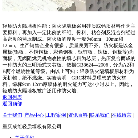
轻质防火隔墙板性能：防火隔墙板采用硅质或钙质材料作为主
要原料，再加入一定比例的纤维、骨料、粘合剂及混合剂经过
高密度的蒸压制成。防火板的厚度一般为8mm、10mm和
12mm。生产销售企业有很多，质量良莠不齐。防火板是以金
属板(铝板﹑不锈钢板﹑彩色钢板﹑钛锌板﹑钛板、铜板等)为
面板，无卤阻燃无机物改性的填芯料为芯层，热压复合而成的
一种防火的三明治式夹芯板。依据GB8624—2006，分为A2和
B两个燃烧性能等级。由以上可知：轻质防火隔墙板原材料为
无机物，绝不燃烧。实验表明，GRC材料是理想的防火材
料，绿标9cm-12cm厚墙体的耐火能力可达4小时以上。因此，
轻质防火隔墙板被广泛用作防火墙。
返回列表
返回顶部
关于我们
|
产品中心
|
工程案例
|
资讯百科
|
联系我们
|
在线留言
|
重庆成维轻质墙板有限公司
关于我们