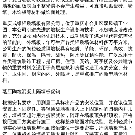
墙板的面板表面平整光滑不会产生粉尘，可直接粘贴瓷砖、墙
纸、木饰板等材料做饰面处理。
重庆成维轻质墙板有限公司，位于重庆市合川区双凤镇工业
园，本公司引进先进的墙板生产设备与技术，积极响应墙改政
策，充分吸收国内外先进技术，成功研发了满足现代建筑需求
的节能内、外墙板，年可生产各类轻质墙体材料多万平方米。
公司生产的陶粒轻质隔墙板具有轻质、节能、环保、高效、抗
震、防火、保温、隔音、隔热、防水等优越性能。广泛应用于
各类建筑装饰工程，是厂房、住宅、宾馆、写字楼及公共建筑
物的重要材料之适用于高层建筑和房屋改造工程的分室、分
户、卫生间、厨房的内、外隔墙，是重点推广的新型墙体材
料。
蒸压陶粒混凝土隔墙板促销
根据安装要求，用测量工具标出产品的安装位置，并在该位置
安置上下固定件。将轻质隔墙板推入上下固定件的凹槽内并顶
紧，墙板竖起时用力挤紧就位，随即在墙板顶头部顶紧。严格
按照施工方案进行施工，这样整体墙面才能成型。贵州轻质节
能实心墙板墙板与地面接触部位一定要密实，严防墙板产生下
沉。使用标准的墙板安装专用封缝剂，安装更方便，更标准。