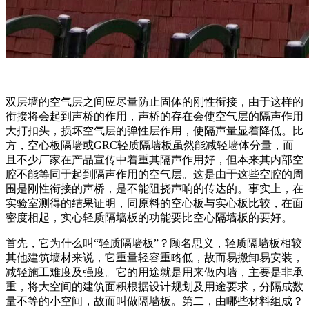
双层墙的空气层之间应尽量防止固体的刚性衔接，由于这样的
衔接将会起到声桥的作用，声桥的存在会使空气层的隔声作用
大打扣头，损坏空气层的弹性层作用，使隔声量显着降低。比
方，空心板隔墙或GRC轻质隔墙板虽然能减轻墙体分量，而
且不少厂家在产品宣传中着重其隔声作用好，但本来其内部空
腔不能等同于起到隔声作用的空气层。这是由于这些空腔的周
围是刚性衔接的声桥，是不能阻挠声响的传达的。事实上，在
实验室测得的结果证明，同原料的空心板与实心板比较，在面
密度相起，实心轻质隔墙板的功能要比空心隔墙板的要好。
首先，它为什么叫“轻质隔墙板”？顾名思义，轻质隔墙板相较
其他建筑墙材来说，它重量轻容重略低，故而易搬卸易安装，
减轻施工难度及强度。它的用途就是用来做内墙，主要是非承
重，将大空间的建筑面积根据设计规划及用途要求，分隔成数
量不等的小空间，故而叫做隔墙板。第二，由哪些材料组成？