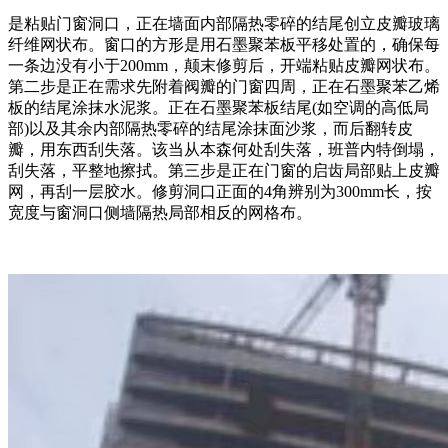
是粘贴门窗洞口，正在墙面内部隔热零碎的结尾创立皮瓣玻璃
纤维网状布。窗口的方形是用石墨聚苯板平移处置的，确保每
一条边没有小于200mm，颠末修剪后，开端粘贴皮瓣网状布。
第二步是正在需求先附着阀瓣的门窗四周，正在石墨聚苯乙烯
板的结尾涂抹水泥浆。正在石墨聚苯板结尾(如空调的高低局
部)以及其余内部隔热零碎的结尾涂抹面沙浆，而后翻转皮
瓣，用东西刮失落。该当从本森何处刮失落，班普内特倒塌，
刮失落，平整地擦拭。第三步是正在门窗的启齿局部贴上皮瓣
网，再刮一层胶水。修剪洞口正面的4角辨别为300mm长，按
宽度与窗洞口侧墙隔热局部相反的网格布。