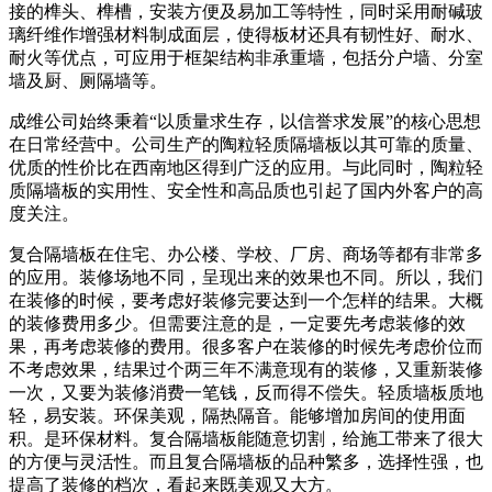
接的榫头、榫槽，安装方便及易加工等特性，同时采用耐碱玻
璃纤维作增强材料制成面层，使得板材还具有韧性好、耐水、
耐火等优点，可应用于框架结构非承重墙，包括分户墙、分室
墙及厨、厕隔墙等。
成维公司始终秉着“以质量求生存，以信誉求发展”的核心思想
在日常经营中。公司生产的陶粒轻质隔墙板以其可靠的质量、
优质的性价比在西南地区得到广泛的应用。与此同时，陶粒轻
质隔墙板的实用性、安全性和高品质也引起了国内外客户的高
度关注。
复合隔墙板在住宅、办公楼、学校、厂房、商场等都有非常多
的应用。装修场地不同，呈现出来的效果也不同。所以，我们
在装修的时候，要考虑好装修完要达到一个怎样的结果。大概
的装修费用多少。但需要注意的是，一定要先考虑装修的效
果，再考虑装修的费用。很多客户在装修的时候先考虑价位而
不考虑效果，结果过个两三年不满意现有的装修，又重新装修
一次，又要为装修消费一笔钱，反而得不偿失。轻质墙板质地
轻，易安装。环保美观，隔热隔音。能够增加房间的使用面
积。是环保材料。复合隔墙板能随意切割，给施工带来了很大
的方便与灵活性。而且复合隔墙板的品种繁多，选择性强，也
提高了装修的档次，看起来既美观又大方。