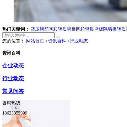
热门关键词：
蒸压钢筋陶粒轻质墙板
陶粒轻质墙板
隔墙板
轻质
您的位置：
网站首页
>
资讯百科
>
行业动态
资讯百科
企业动态
行业动态
常见问答
咨询热线
18623355999