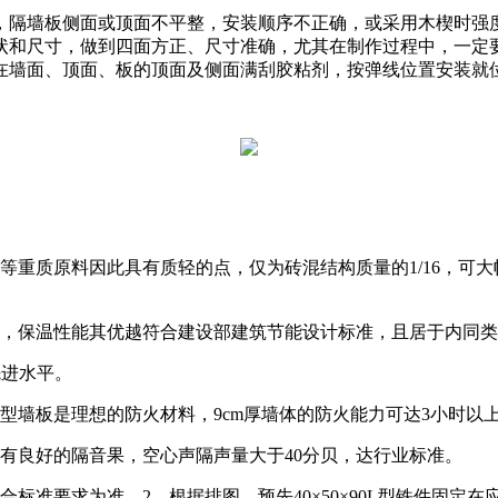
析，隔墙板侧面或顶面不平整，安装顺序不正确，或采用木楔时强
状和尺寸，做到四面方正、尺寸准确，尤其在制作过程中，一定
在墙面、顶面、板的顶面及侧面满刮胶粘剂，按弹线位置安装就
重质原料因此具有质轻的点，仅为砖混结构质量的1/16，可大
，保温性能其优越符合建设部建筑节能设计标准，且居于内同类
先进水平。
墙板是理想的防火材料，9cm厚墙体的防火能力可达3小时以
良好的隔音果，空心声隔声量大于40分贝，达行业标准。
标准要求为准。2、根据排图，预先40×50×90L型铁件固定