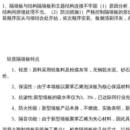
1、隔墙板与结构隔墙板和主题结构连接不牢固（1）原因分
结构间拼缝处理不当。（2）防治措施1）严格控制隔墙板的形
装顺序应从与墙结合处开始，依次顺序安装。板侧清刷浮灰，
轻质隔墙板特点
1、轻质：原料采用轻集料及粉煤灰等，无钢筋水泥、砂石等
价。
2、保温性：由于本墙板以聚苯乙烯泡沫板为核心保温材料
3、抗渗性:新型墙板的吸水率仅为3。3%，已达际同行业
4、防火性能：新型墙板产品本身，不燃烧。实验表明，新型
5、隔音功能：由于新型墙板聚苯乙烯为夹心材料，因此具有
混凝土预制墙板安装施工要点1、检查隔墙板的几何尺寸，以符合