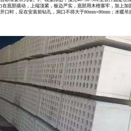
力在底部撬动，上端顶紧，板边严实，底部用木楔塞牢，加上加
口时，应在安装前钻孔，洞口不得大于80mm×80mm；水暖吊