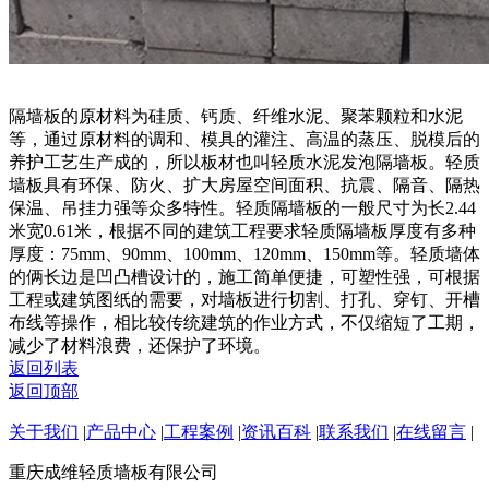
隔墙板的原材料为硅质、钙质、纤维水泥、聚苯颗粒和水泥
等，通过原材料的调和、模具的灌注、高温的蒸压、脱模后的
养护工艺生产成的，所以板材也叫轻质水泥发泡隔墙板。轻质
墙板具有环保、防火、扩大房屋空间面积、抗震、隔音、隔热
保温、吊挂力强等众多特性。轻质隔墙板的一般尺寸为长2.44
米宽0.61米，根据不同的建筑工程要求轻质隔墙板厚度有多种
厚度：75mm、90mm、100mm、120mm、150mm等。轻质墙体
的俩长边是凹凸槽设计的，施工简单便捷，可塑性强，可根据
工程或建筑图纸的需要，对墙板进行切割、打孔、穿钉、开槽
布线等操作，相比较传统建筑的作业方式，不仅缩短了工期，
减少了材料浪费，还保护了环境。
返回列表
返回顶部
关于我们
|
产品中心
|
工程案例
|
资讯百科
|
联系我们
|
在线留言
|
重庆成维轻质墙板有限公司