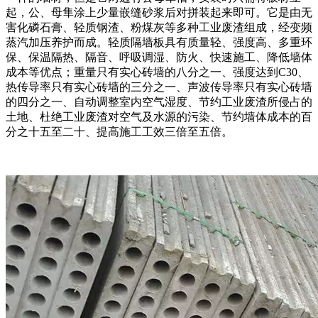
起，公、母隼涂上少量嵌缝砂浆后对拼装起来即可。它是由无
害化磷石膏、轻质钢渣、粉煤灰等多种工业废渣组成，经变频
蒸汽加压养护而成。轻质隔墙板具有质量轻、强度高、多重环
保、保温隔热、隔音、呼吸调湿、防火、快速施工、降低墙体
成本等优点；重量只有实心砖墙的八分之一、强度达到C30、
热传导率只有实心砖墙的三分之一、声波传导率只有实心砖墙
的四分之一、自动调整室内空气湿度、节约工业废渣所侵占的
土地、杜绝工业废渣对空气及水源的污染、节约墙体成本的百
分之十五至二十、提高施工工效三倍至五倍。