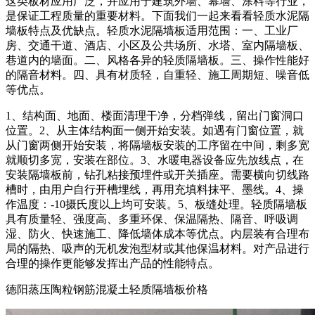
这类板材应用广泛，并应用于建筑外墙、幕墙、涂料等行业，
是保证工程质量的重要材料。下面我们一起来看看轻质水泥隔
墙板特点及优缺点。轻质水泥隔墙板适用范围：一、工业厂
房、交通干道、酒店、小区及公共场所、水塔、室内隔墙板、
巷道内的墙面。二、风格各异的轻质隔墙板。三、操作性能好
的隔音材料。四、具有材质轻，自重轻、施工周期短、噪音低
等优点。
1、结构面、地面、楼面清理干净，分档弹线，留出门窗洞口
位置。2、从主体结构面一侧开始安装。如遇有门窗位置，就
从门窗两侧开始安装，将隔墙板安装的工序留在中间，剩多宽
就顺切多宽，安装在部位。3、水暖电器设备应先放线点，在
安装隔墙板前，钻孔粘接预埋件或开关插座。需要横向切线路
槽时，由用户自行开槽埋线，再用充填料抹平、墨线。4、操
作温度：-10摄氏度以上均可安装。5、板缝处理。轻质隔墙板
具有质量轻、强度高、多重环保、保温隔热、隔音、呼吸调
湿、防火、快速施工、降低墙体成本等优点。内层装有合理布
局的隔热、吸声的无机发泡型材或其他保温材料。对产品进行
合理的操作更能够发挥出产品的性能特点。
德阳蒸压陶粒钢筋混凝土轻质隔墙板价格