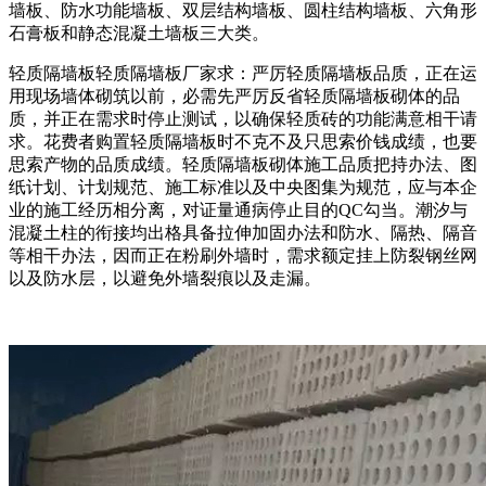
墙板、防水功能墙板、双层结构墙板、圆柱结构墙板、六角形
石膏板和静态混凝土墙板三大类。
轻质隔墙板轻质隔墙板厂家求：严厉轻质隔墙板品质，正在运
用现场墙体砌筑以前，必需先严厉反省轻质隔墙板砌体的品
质，并正在需求时停止测试，以确保轻质砖的功能满意相干请
求。花费者购置轻质隔墙板时不克不及只思索价钱成绩，也要
思索产物的品质成绩。轻质隔墙板砌体施工品质把持办法、图
纸计划、计划规范、施工标准以及中央图集为规范，应与本企
业的施工经历相分离，对证量通病停止目的QC勾当。潮汐与
混凝土柱的衔接均出格具备拉伸加固办法和防水、隔热、隔音
等相干办法，因而正在粉刷外墙时，需求额定挂上防裂钢丝网
以及防水层，以避免外墙裂痕以及走漏。