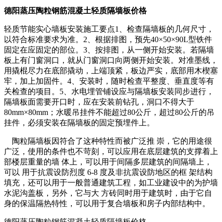
德阳蒸压陶粒钢筋混凝土轻质隔墙板价格
轻质节能实心墙板安装施工要点1、检查隔墙板的几何尺寸，
以符合标准要求为准。2、根据排图，预先40×50×90L型铁件
固定在应固定的部位。3、按排图，从一侧开始安装。若隔墙
板上有门窗洞口，就从门窗洞口向两侧开始安装。对准墨线，
用撬棍尽力在底部撬动，上端顶紧，板边严实，底部用木楔塞
牢，加上加固件。4、安装时，随时检查平整度、垂直度等有
关检查的项目。5、水电埋管铺设应与隔墙板安装同步进行，
隔墙板面需要开口时，应在安装前钻孔，洞口不得大于
80mm×80mm；水暖吊挂件不能超过80公斤，超过80公斤的吊
挂件，必须安装在隔墙板的固定预埋件上。
陶粒隔墙板因符合了这种特性而被广泛推 崇，它的用途很
广泛，使用的条件也不苛刻，可以应用在底层建筑的支撑着上
部楼层重量的墙 体上，可以用于间隔多层建筑的间隔墙上，
可以 用于抗震设防烈度 6-8 度及非抗震设防地区的框 架结构
填充，还可以用于一般普通建筑工程，如工业建设中的为护墙
水泥沟盖板，另外，它与大 方砖同时用于建筑时，由于它自
身的保温隔热特性，可以用于复合墙板和房子内部结构中。
德阳蒸压陶粒钢筋混凝土轻质隔墙板价格