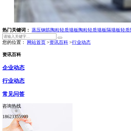
热门关键词：
蒸压钢筋陶粒轻质墙板
陶粒轻质墙板
隔墙板
轻质
您的位置：
网站首页
>
资讯百科
>
行业动态
资讯百科
企业动态
行业动态
常见问答
咨询热线
18623355999