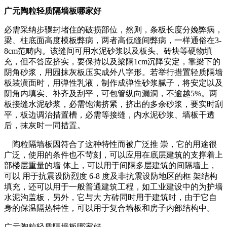
广元陶粒轻质隔墙板哪家好
必需采纳步骤封堵住的破损部位，然则，条板长度分娩弊病，
梁、柱底面高度模板弊病，两者高低缝间弊病，一样通俗在3-
8cm范畴内。该缝间可用水泥砂浆以及板头、砖块等硬物填
充，但不答应挤实，要保持以及梁隔1cm沉降安定，靠梁下的
阴角砂浆，用园抹灰板压实成外八字形。若举行措置轻质隔墙
板装潢面时，用弹性乳液，制作成弹性砂浆腻子，将安定以及
阴角内填实、补齐及刮平，可包管纵向漏洞，不逾越5%。两
板接缝水泥砂浆，必需饱满挤紧，挤出的多余砂浆，要实时刮
平，板边调治措置槽，必需等接缝，内水泥砂浆、墙板干透
后，抹灰时一同措置。
陶粒隔墙板因符合了这种特性而被广泛推 崇，它的用途很
广泛，使用的条件也不苛刻，可以应用在底层建筑的支撑着上
部楼层重量的墙 体上，可以用于间隔多层建筑的间隔墙上，
可以 用于抗震设防烈度 6-8 度及非抗震设防地区的框 架结构
填充，还可以用于一般普通建筑工程，如工业建设中的为护墙
水泥沟盖板，另外，它与大 方砖同时用于建筑时，由于它自
身的保温隔热特性，可以用于复合墙板和房子内部结构中。
广元陶粒轻质隔墙板哪家好