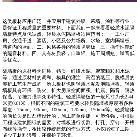
这类板材应用广泛，并应用于建筑外墙、幕墙、涂料等行业，
是保证工程质量的重要材料。下面我们一起来看看轻质水泥隔
墙板特点及优缺点。轻质水泥隔墙板适用范围：一、工业厂
房、交通干道、酒店、小区及公共场所、水塔、室内隔墙板、
巷道内的墙面。二、风格各异的轻质隔墙板。三、操作性能好
的隔音材料。四、具有材质轻，自重轻、施工周期短、噪音低
等优点。
隔墙板的原材料为硅质、钙质、纤维水泥、聚苯颗粒和水泥
等，通过原材料的调和、模具的灌注、高温的蒸压、脱模后的
养护工艺生产成的，所以板材也叫轻质水泥发泡隔墙板。轻质
墙板具有环保、防火、扩大房屋空间面积、抗震、隔音、隔热
保温、吊挂力强等众多特性。轻质隔墙板的一般尺寸为长2.44
米宽0.61米，根据不同的建筑工程要求轻质隔墙板厚度有多种
厚度：75mm、90mm、100mm、120mm、150mm等。轻质墙体
的俩长边是凹凸槽设计的，施工简单便捷，可塑性强，可根据
工程或建筑图纸的需要，对墙板进行切割、打孔、穿钉、开槽
布线等操作，相比较传统建筑的作业方式，不仅缩短了工期，
减少了材料浪费，还保护了环境。