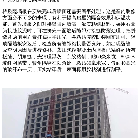
轻质隔墙板在安装完成后墙面还需要磨平处理，这是室内装修
方面必不可少的步骤，有利于提高房屋的隔音效果和保温功
能。首先墙板之间对接缝隙内填满、灌实粘结材料，采用石膏
为接缝胶泥时，可在拼完一面墙后随即对接缝防裂处理，把拼
缝及两侧用石膏打底抹平压光，并粘贴浸胶防裂网布即可。轻
质隔墙板安装后，检查所有缝隙粘接是否良好，如出现裂缝，
应查明原因后进行修补。蒸压陶粒混凝土内墙板已粘好的所有
板缝、阴角缝，先清理浮灰，刮胶粘剂，贴60毫米宽、80毫米
玻纤网格带，转角隔墙在阳角处，粘贴80毫米宽，每面40毫米
的玻纤布一层，压实粘牢后，表面再用胶粘剂进行刮平。