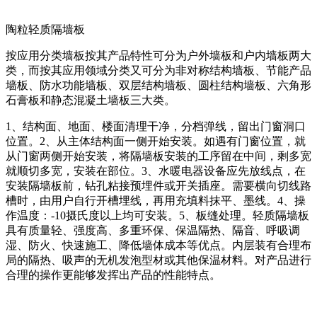
陶粒轻质隔墙板
按应用分类墙板按其产品特性可分为户外墙板和户内墙板两大
类，而按其应用领域分类又可分为非对称结构墙板、节能产品
墙板、防水功能墙板、双层结构墙板、圆柱结构墙板、六角形
石膏板和静态混凝土墙板三大类。
1、结构面、地面、楼面清理干净，分档弹线，留出门窗洞口
位置。2、从主体结构面一侧开始安装。如遇有门窗位置，就
从门窗两侧开始安装，将隔墙板安装的工序留在中间，剩多宽
就顺切多宽，安装在部位。3、水暖电器设备应先放线点，在
安装隔墙板前，钻孔粘接预埋件或开关插座。需要横向切线路
槽时，由用户自行开槽埋线，再用充填料抹平、墨线。4、操
作温度：-10摄氏度以上均可安装。5、板缝处理。轻质隔墙板
具有质量轻、强度高、多重环保、保温隔热、隔音、呼吸调
湿、防火、快速施工、降低墙体成本等优点。内层装有合理布
局的隔热、吸声的无机发泡型材或其他保温材料。对产品进行
合理的操作更能够发挥出产品的性能特点。