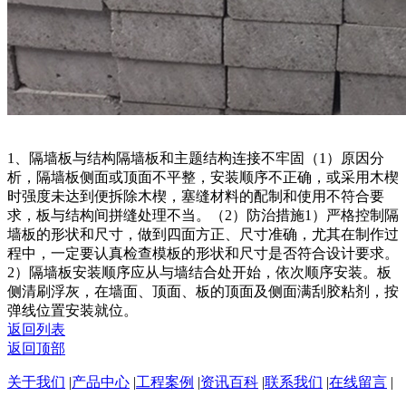
1、隔墙板与结构隔墙板和主题结构连接不牢固（1）原因分
析，隔墙板侧面或顶面不平整，安装顺序不正确，或采用木楔
时强度未达到便拆除木楔，塞缝材料的配制和使用不符合要
求，板与结构间拼缝处理不当。（2）防治措施1）严格控制隔
墙板的形状和尺寸，做到四面方正、尺寸准确，尤其在制作过
程中，一定要认真检查模板的形状和尺寸是否符合设计要求。
2）隔墙板安装顺序应从与墙结合处开始，依次顺序安装。板
侧清刷浮灰，在墙面、顶面、板的顶面及侧面满刮胶粘剂，按
弹线位置安装就位。
返回列表
返回顶部
关于我们
|
产品中心
|
工程案例
|
资讯百科
|
联系我们
|
在线留言
|