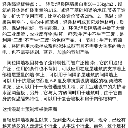
轻质隔墙板特点：1、轻质:轻质隔墙板自重50～35kg/m2，砌
筑的轻体是红砖重量的1/16。减轻了基础和梁的承压,节省了造
价，扩大了使用面积，比空心砖造价节省20%。2、保温：墙
板采用空心，夹心(中间苯板，轻质材料或其它发泡材料)，质
轻、保温性能好、节省能源。3、环保:轻质隔墙板中掺了大量
的工业废渣，农业废弃物(秸秆、稻壳)生产中不生产三废，是
利用“三废”不产生“三废”的免税产品。4、节能：生产过程简
单，将固料用水搅拌成浆料浇注成型而且不需要大功率的动力
电，也不需要烧刷、蒸养、加热的节能产品
陶粒隔墙板因符合了这种特性而被广泛推 崇，它的用途很
广泛，使用的条件也不苛刻，可以应用在底层建筑的支撑着上
部楼层重量的墙 体上，可以用于间隔多层建筑的间隔墙上，
可以 用于抗震设防烈度 6-8 度及非抗震设防地区的框 架结构
填充，还可以用于一般普通建筑工程，如工业建设中的为护墙
水泥沟盖板，另外，它与大 方砖同时用于建筑时，由于它自
身的保温隔热特性，可以用于复合墙板和房子内部结构中。
达州混凝土预制墙板供应商
自轻质隔墙板诞生以来，受到业内人士的青睐。现今，已经有
越来越多的人走进这个行业，从事这个行业。虽然，这个建材