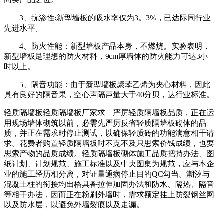
3、抗渗性:新型墙板的吸水率仅为3。3%，已达际同行业
先进水平。
4、防火性能：新型墙板产品本身，不燃烧。实验表明，
新型墙板是理想的防火材料，9cm厚墙体的防火能力可达3小
时以上。
5、隔音功能：由于新型墙板聚苯乙烯为夹心材料，因此
具有良好的隔音果，空心声隔声量大于40分贝，达行业标准。
轻质隔墙板轻质隔墙板厂家求：严厉轻质隔墙板品质，正在运
用现场墙体砌筑以前，必需先严厉反省轻质隔墙板砌体的品
质，并正在需求时停止测试，以确保轻质砖的功能满意相干请
求。花费者购置轻质隔墙板时不克不及只思索价钱成绩，也要
思索产物的品质成绩。轻质隔墙板砌体施工品质把持办法、图
纸计划、计划规范、施工标准以及中央图集为规范，应与本企
业的施工经历相分离，对证量通病停止目的QC勾当。潮汐与
混凝土柱的衔接均出格具备拉伸加固办法和防水、隔热、隔音
等相干办法，因而正在粉刷外墙时，需求额定挂上防裂钢丝网
以及防水层，以避免外墙裂痕以及走漏。