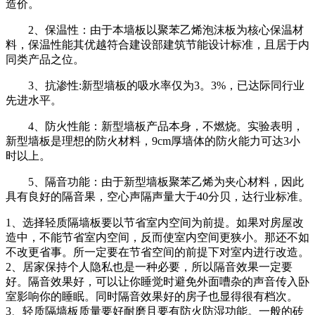
造价。
2、保温性：由于本墙板以聚苯乙烯泡沫板为核心保温材
料，保温性能其优越符合建设部建筑节能设计标准，且居于内
同类产品之位。
3、抗渗性:新型墙板的吸水率仅为3。3%，已达际同行业
先进水平。
4、防火性能：新型墙板产品本身，不燃烧。实验表明，
新型墙板是理想的防火材料，9cm厚墙体的防火能力可达3小
时以上。
5、隔音功能：由于新型墙板聚苯乙烯为夹心材料，因此
具有良好的隔音果，空心声隔声量大于40分贝，达行业标准。
1、选择轻质隔墙板要以节省室内空间为前提。如果对房屋改
造中，不能节省室内空间，反而使室内空间更狭小。那还不如
不改更省事。所一定要在节省空间的前提下对室内进行改造。
2、居家保持个人隐私也是一种必要，所以隔音效果一定要
好。隔音效果好，可以让你睡觉时避免外面嘈杂的声音传入卧
室影响你的睡眠。同时隔音效果好的房子也显得很有档次。
3、轻质隔墙板质量要好耐磨且要有防火防湿功能。一般的砖