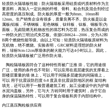
轻质防火隔墙板性能：防火隔墙板采用硅质或钙质材料作为主
要原料，再加入一定比例的纤维、骨料、粘合剂及混合剂经过
高密度的蒸压制成。防火板的厚度一般为8mm、10mm和
12mm。生产销售企业有很多，质量良莠不齐。防火板是以金
属板(铝板﹑不锈钢板﹑彩色钢板﹑钛锌板﹑钛板、铜板等)为
面板，无卤阻燃无机物改性的填芯料为芯层，热压复合而成的
一种防火的三明治式夹芯板。依据GB8624—2006，分为A2和
B两个燃烧性能等级。由以上可知：轻质防火隔墙板原材料为
无机物，绝不燃烧。实验表明，GRC材料是理想的防火材
料，绿标9cm-12cm厚墙体的耐火能力可达4小时以上。因此，
轻质防火隔墙板被广泛用作防火墙。
陶粒隔墙板因符合了这种特性而被广泛推 崇，它的用途很
广泛，使用的条件也不苛刻，可以应用在底层建筑的支撑着上
部楼层重量的墙 体上，可以用于间隔多层建筑的间隔墙上，
可以 用于抗震设防烈度 6-8 度及非抗震设防地区的框 架结构
填充，还可以用于一般普通建筑工程，如工业建设中的为护墙
水泥沟盖板，另外，它与大 方砖同时用于建筑时，由于它自
身的保温隔热特性，可以用于复合墙板和房子内部结构中。
内江蒸压陶粒板供应商