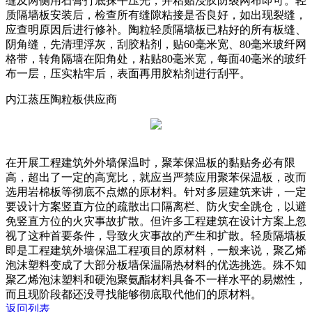
缝及两侧用石膏打底抹平压光，并粘贴浸胶防裂网布即可。轻
质隔墙板安装后，检查所有缝隙粘接是否良好，如出现裂缝，
应查明原因后进行修补。陶粒轻质隔墙板已粘好的所有板缝、
阴角缝，先清理浮灰，刮胶粘剂，贴60毫米宽、80毫米玻纤网
格带，转角隔墙在阳角处，粘贴80毫米宽，每面40毫米的玻纤
布一层，压实粘牢后，表面再用胶粘剂进行刮平。
内江蒸压陶粒板供应商
在开展工程建筑外外墙保温时，聚苯保温板的黏贴务必有限
高，超出了一定的高宽比，就应当严禁应用聚苯保温板，改而
选用岩棉板等彻底不点燃的原材料。针对多层建筑来讲，一定
要设计方案竖直方位的疏散出口隔离栏、防火安全跳仓，以避
免竖直方位的火灾事故扩散。但许多工程建筑在设计方案上忽
视了这种首要条件，导致火灾事故的产生和扩散。轻质隔墙板
即是工程建筑外墙保温工程项目的原材料，一般来说，聚乙烯
泡沫塑料变成了大部分板墙保温隔热材料的优选挑选。殊不知
聚乙烯泡沫塑料和硬泡聚氨酯材料具备不一样水平的易燃性，
而且现阶段都还没寻找能够彻底取代他们的原材料。
返回列表