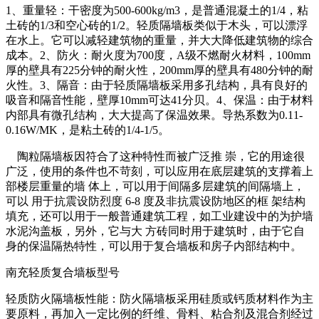
1、重量轻：干密度为500-600kg/m3，是普通混凝土的1/4，粘
土砖的1/3和空心砖的1/2。轻质隔墙板类似于木头，可以漂浮
在水上。它可以减轻建筑物的重量，并大大降低建筑物的综合
成本。2、防火：耐火度为700度，A级不燃耐火材料，100mm
厚的壁具有225分钟的耐火性，200mm厚的壁具有480分钟的耐
火性。3、隔音：由于轻质隔墙板采用多孔结构，具有良好的
吸音和隔音性能，壁厚10mm可达41分贝。4、保温：由于材料
内部具有微孔结构，大大提高了保温效果。导热系数为0.11-
0.16W/MK，是粘土砖的1/4-1/5。
陶粒隔墙板因符合了这种特性而被广泛推 崇，它的用途很
广泛，使用的条件也不苛刻，可以应用在底层建筑的支撑着上
部楼层重量的墙 体上，可以用于间隔多层建筑的间隔墙上，
可以 用于抗震设防烈度 6-8 度及非抗震设防地区的框 架结构
填充，还可以用于一般普通建筑工程，如工业建设中的为护墙
水泥沟盖板，另外，它与大 方砖同时用于建筑时，由于它自
身的保温隔热特性，可以用于复合墙板和房子内部结构中。
南充轻质复合墙板型号
轻质防火隔墙板性能：防火隔墙板采用硅质或钙质材料作为主
要原料，再加入一定比例的纤维、骨料、粘合剂及混合剂经过