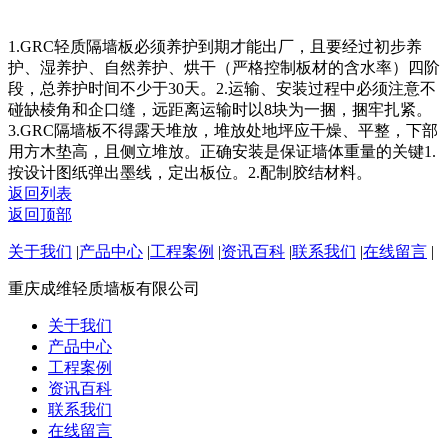
1.GRC轻质隔墙板必须养护到期才能出厂，且要经过初步养
护、湿养护、自然养护、烘干（严格控制板材的含水率）四阶
段，总养护时间不少于30天。2.运输、安装过程中必须注意不
碰缺棱角和企口缝，远距离运输时以8块为一捆，捆牢扎紧。
3.GRC隔墙板不得露天堆放，堆放处地坪应干燥、平整，下部
用方木垫高，且侧立堆放。正确安装是保证墙体重量的关键1.
按设计图纸弹出墨线，定出板位。2.配制胶结材料。
返回列表
返回顶部
关于我们
|
产品中心
|
工程案例
|
资讯百科
|
联系我们
|
在线留言
|
重庆成维轻质墙板有限公司
关于我们
产品中心
工程案例
资讯百科
联系我们
在线留言