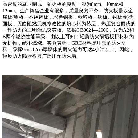
高密度的蒸压制成。防火板的厚度一般为8mm、10mm和
12mm。生产销售企业有很多，质量良莠不齐。防火板是以金
属板(铝板﹑不锈钢板﹑彩色钢板﹑钛锌板﹑钛板、铜板等)为
面板，无卤阻燃无机物改性的填芯料为芯层，热压复合而成的
一种防火的三明治式夹芯板。依据GB8624—2006，分为A2和
B两个燃烧性能等级。由以上可知：轻质防火隔墙板原材料为
无机物，绝不燃烧。实验表明，GRC材料是理想的防火材
料，绿标9cm-12cm厚墙体的耐火能力可达4小时以上。因此，
轻质防火隔墙板被广泛用作防火墙。