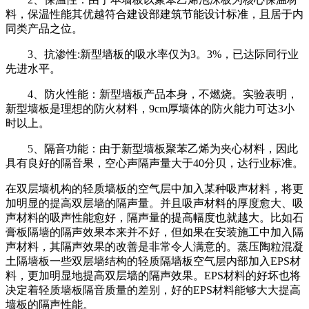
料，保温性能其优越符合建设部建筑节能设计标准，且居于内
同类产品之位。
3、抗渗性:新型墙板的吸水率仅为3。3%，已达际同行业
先进水平。
4、防火性能：新型墙板产品本身，不燃烧。实验表明，
新型墙板是理想的防火材料，9cm厚墙体的防火能力可达3小
时以上。
5、隔音功能：由于新型墙板聚苯乙烯为夹心材料，因此
具有良好的隔音果，空心声隔声量大于40分贝，达行业标准。
在双层墙机构的轻质墙板的空气层中加入某种吸声材料，将更
加明显的提高双层墙的隔声量。并且吸声材料的厚度愈大、吸
声材料的吸声性能愈好，隔声量的提高幅度也就越大。比如石
膏板隔墙的隔声效果本来并不好，但如果在安装施工中加入隔
声材料，其隔声效果的改善是非常令人满意的。蒸压陶粒混凝
土隔墙板一些双层墙结构的轻质隔墙板空气层内部加入EPS材
料，更加明显地提高双层墙的隔声效果。EPS材料的好坏也将
决定着轻质墙板隔音质量的差别，好的EPS材料能够大大提高
墙板的隔声性能。