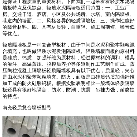
是保证工程质量的重要材料。下面我们一起来看看轻质水泥隔
墙板特点及优缺点。轻质水泥隔墙板适用范围：一、工业厂
房、交通干道、酒店、小区及公共场所、水塔、室内隔墙板、
巷道内的墙面。二、风格各异的轻质隔墙板。三、操作性能好
的隔音材料。四、具有材质轻，自重轻、施工周期短、噪音低
等优点。
轻质隔墙板是一种复合型板材，由于中间是水泥和聚本颗粒混
合填充，也叫做轻质水泥发泡隔墙板。轻质墙板面板的原材料
是硅质、钙质、加强纤维为原材料，经过原材料的调和、模具
的灌注、高温蒸压、脱模后养护等多道制作工艺制作而成。蒸
压陶粒混凝土隔墙板轻质隔墙板具有以下优点，质量轻，夹心
是由水泥和聚苯颗粒填充。防火，面板是由硅质钙质加强纤维
加工成的防火硅酸钙板。根据实验表明相比一般墙体轻质隔墙
板还具有很好地隔音，防水，防潮，抗震，吊挂力强，耐腐蚀
的特点。
南充轻质复合墙板型号