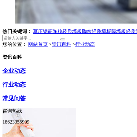
热门关键词：
蒸压钢筋陶粒轻质墙板
陶粒轻质墙板
隔墙板
轻质
您的位置：
网站首页
>
资讯百科
>
行业动态
资讯百科
企业动态
行业动态
常见问答
咨询热线
18623355999