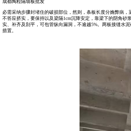
成都陶粒隔墙板批发
必需采纳步骤封堵住的破损部位，然则，条板长度分娩弊病，梁
不答应挤实，要保持以及梁隔1cm沉降安定，靠梁下的阴角
实、补齐及刮平，可包管纵向漏洞，不逾越5%。两板接缝水
措置。