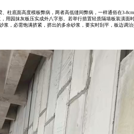
、柱底面高度模板弊病，两者高低缝间弊病，一样通俗在3-8c
砂浆，用园抹灰板压实成外八字形。若举行措置轻质隔墙板装潢面
泥砂浆，必需饱满挤紧，挤出的多余砂浆，要实时刮平，板边调