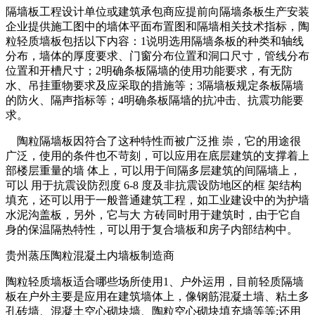
隔墙板工程设计单位或建筑承包商应提前向隔墙条板生产安装
企业提供施工图中的墙体平面布置图和隔墙相关技术指标，陶
粒轻质墙板包括以下内容：1说明选用隔墙条板的种类和轴线
分布，墙体的厚度要求、门窗分布位置和洞口尺寸，管线分布
位置和开槽尺寸；2明确条板隔墙的使用功能要求，有无防
水、吊挂重物要求及应采取的措施等；3隔墙板规定条板隔墙
的防火、隔声指标等；4明确条板隔墙的抗冲击、抗震功能要
求。
陶粒隔墙板因符合了这种特性而被广泛推 崇，它的用途很
广泛，使用的条件也不苛刻，可以应用在底层建筑的支撑着上
部楼层重量的墙 体上，可以用于间隔多层建筑的间隔墙上，
可以 用于抗震设防烈度 6-8 度及非抗震设防地区的框 架结构
填充，还可以用于一般普通建筑工程，如工业建设中的为护墙
水泥沟盖板，另外，它与大 方砖同时用于建筑时，由于它自
身的保温隔热特性，可以用于复合墙板和房子内部结构中。
贵州蒸压陶粒混凝土内墙板制造商
陶粒轻质墙板适合哪些场所使用1、户外运用，目前轻质隔墙
板在户外主要是应用在建筑墙体上，像钢筋混凝土墙、粘土多
孔砖墙、混凝土空心砌块墙、陶粒空心砌块填充墙等等;还用