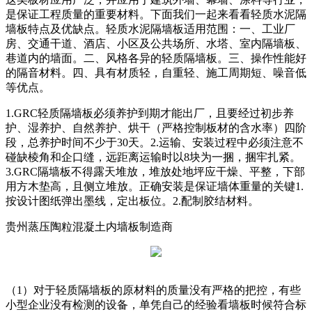
是保证工程质量的重要材料。下面我们一起来看看轻质水泥隔
墙板特点及优缺点。轻质水泥隔墙板适用范围：一、工业厂
房、交通干道、酒店、小区及公共场所、水塔、室内隔墙板、
巷道内的墙面。二、风格各异的轻质隔墙板。三、操作性能好
的隔音材料。四、具有材质轻，自重轻、施工周期短、噪音低
等优点。
1.GRC轻质隔墙板必须养护到期才能出厂，且要经过初步养
护、湿养护、自然养护、烘干（严格控制板材的含水率）四阶
段，总养护时间不少于30天。2.运输、安装过程中必须注意不
碰缺棱角和企口缝，远距离运输时以8块为一捆，捆牢扎紧。
3.GRC隔墙板不得露天堆放，堆放处地坪应干燥、平整，下部
用方木垫高，且侧立堆放。正确安装是保证墙体重量的关键1.
按设计图纸弹出墨线，定出板位。2.配制胶结材料。
贵州蒸压陶粒混凝土内墙板制造商
（1）对于轻质隔墙板的原材料的质量没有严格的把控，有些
小型企业没有检测的设备，单凭自己的经验看墙板时候符合标