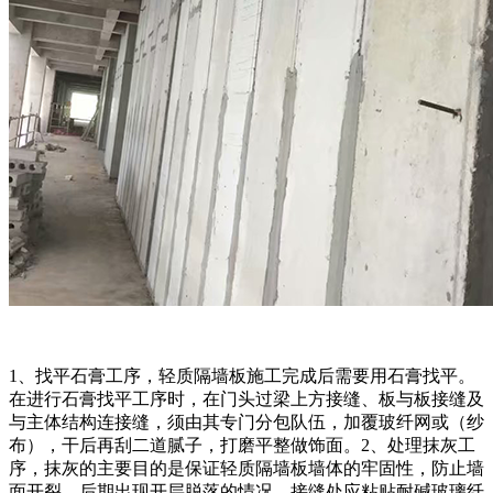
1、找平石膏工序，轻质隔墙板施工完成后需要用石膏找平。
在进行石膏找平工序时，在门头过梁上方接缝、板与板接缝及
与主体结构连接缝，须由其专门分包队伍，加覆玻纤网或（纱
布），干后再刮二道腻子，打磨平整做饰面。2、处理抹灰工
序，抹灰的主要目的是保证轻质隔墙板墙体的牢固性，防止墙
面开裂，后期出现开层脱落的情况。接缝处应粘贴耐碱玻璃纤