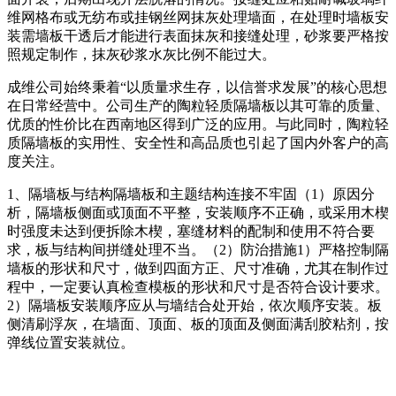
维网格布或无纺布或挂钢丝网抹灰处理墙面，在处理时墙板安
装需墙板干透后才能进行表面抹灰和接缝处理，砂浆要严格按
照规定制作，抹灰砂浆水灰比例不能过大。
成维公司始终秉着“以质量求生存，以信誉求发展”的核心思想
在日常经营中。公司生产的陶粒轻质隔墙板以其可靠的质量、
优质的性价比在西南地区得到广泛的应用。与此同时，陶粒轻
质隔墙板的实用性、安全性和高品质也引起了国内外客户的高
度关注。
1、隔墙板与结构隔墙板和主题结构连接不牢固（1）原因分
析，隔墙板侧面或顶面不平整，安装顺序不正确，或采用木楔
时强度未达到便拆除木楔，塞缝材料的配制和使用不符合要
求，板与结构间拼缝处理不当。（2）防治措施1）严格控制隔
墙板的形状和尺寸，做到四面方正、尺寸准确，尤其在制作过
程中，一定要认真检查模板的形状和尺寸是否符合设计要求。
2）隔墙板安装顺序应从与墙结合处开始，依次顺序安装。板
侧清刷浮灰，在墙面、顶面、板的顶面及侧面满刮胶粘剂，按
弹线位置安装就位。