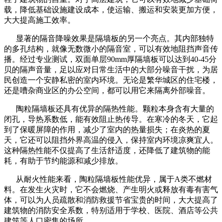
载，降低基础设施建设成本，使运输、搬运和安装更加方便，
大大提高施工效率。
显著的隔音降噪效果是隔墙板的另一个亮点。其内部独特
的多孔结构，就像无数微小的隔音室，可以有效地阻挡声音传
播。经过专业测试，双面单层90mm厚隔墙板可以达到40-45分
贝的隔声音量，足以应对日常生活中的大部分噪音干扰，为居
民创造一个安静私密的室内环境。无论是繁华城区的住宅楼，
还是嘈杂商业区的办公空间，都可以用它来隔离外部噪音。
陶粒隔墙板还具有优异的隔热性能。颗粒本身含有大量的
闭孔，导热系数低，能有效阻止热传导。在寒冷的冬天，它起
到了保暖屏障的作用，减少了室内的热量损失；在炎热的夏
天，它还可以阻挡外界高温的侵入，保持室内环境凉爽宜人。
这种隔热性能不仅提高了生活舒适度，还降低了建筑物的能
耗，有助于节约能源和减少排放。
从耐火性能来看，陶粒隔墙板性能优异，属于A类不燃材
料。在发生火灾时，它不会燃烧、产生明火或释放有毒有害气
体，可以为人员疏散和消防救援节省宝贵的时间，大大提高了
建筑物的消防安全系数，特别适用于学校、医院、酒店等公共
建筑等人口密集的场所。